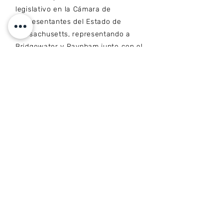
legislativo en la Cámara de
Representantes del Estado de
Massachusetts, representando a
Bridgewater y Raynham junto con el
representante estatal Dennis C.
Gallagher. También cursa una
maestría en Administración Pública
en la Universidad Estatal de
Bridgewater.