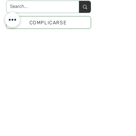
COMPLICARSE
SUSCRIBIR
Regístrate para recibir noticias y
actualizaciones de la Campaña.
Únase a nuestra lista de correo
Correo electrónico
*
Suscribir
Quiero suscribirme a su lista de 
correo.