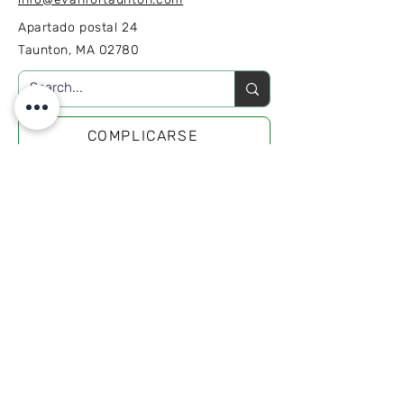
Apartado postal 24
Taunton, MA 02780
COMPLICARSE
SUSCRIBIR
Regístrate para recibir noticias y
actualizaciones de la Campaña.
Únase a nuestra lista de correo
Correo electrónico
*
Suscribir