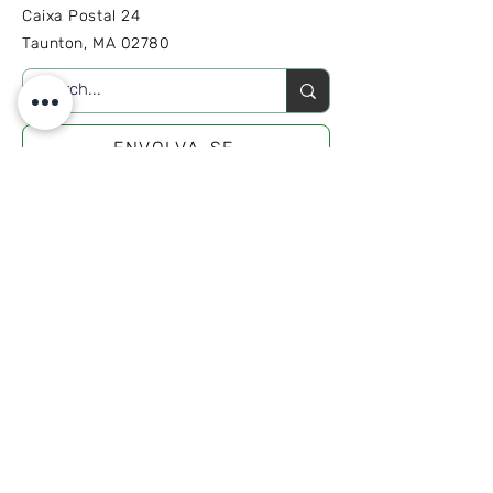
Caixa Postal 24
Taunton, MA 02780
ENVOLVA-SE
INSCREVA-SE
Inscreva-se para receber notícias
e atualizações da campanha.
Junte-se à nossa lista de e-mail
E-mail
*
Inscrever-se
Quero assinar sua lista de e-mails.