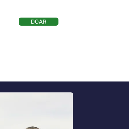
DOAR
Vote
ntato
Login