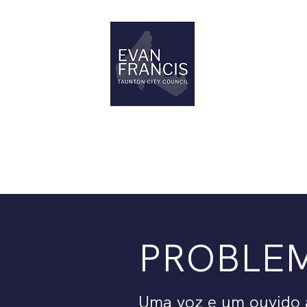
THANK YOU TAUNTON!
PROBLE
Uma voz e um ouvido 