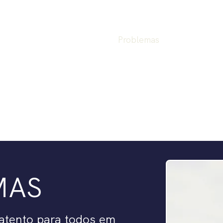
New Page
Conheça Evan
Problemas
Plataforma
Notícias
Eventos
Co
MAS
atento para todos em